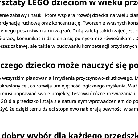
arsztaty LEGO dzieciom w wieku pr
enie zabawy i nauki, które wspiera rozwój dziecka na wielu pł
ordynację ruchową oraz koncentrację. Tworzenie własnych kons
elnego poszukiwania rozwiązań. Dużą zaletą takich zajęć jest 
ółpracy, komunikacji i dzielenia się pomysłami z rówieśnikami.
przez zabawę, ale także w budowaniu kompetencji przydatnych 
czego dziecko może nauczyć się p
de wszystkim planowania i myślenia przyczynowo-skutkowego. M
ła określony cel, co rozwija umiejętność logicznego myślenia. 
to musi poprawiać swoje projekty, testować różne rozwiązania i 
EGO dla przedszkoli stają się naturalnym wprowadzeniem do pod
yć, że dzięki temu dzieci stopniowo nabierają pewności w sa
 dobry wybór dla każdego przedsz