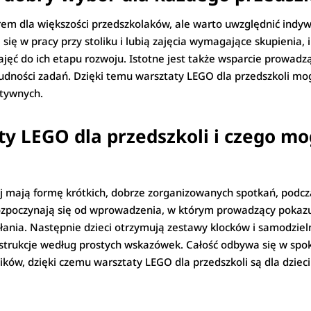
m dla większości przedszkolaków, ale warto uwzględnić indy
 się w pracy przy stoliku i lubią zajęcia wymagające skupienia,
ęć do ich etapu rozwoju. Istotne jest także wsparcie prowadzą
rudności zadań. Dzięki temu warsztaty LEGO dla przedszkoli mo
ktywnych.
ty LEGO dla przedszkoli i czego mo
 mają formę krótkich, dobrze zorganizowanych spotkań, podczas
ozpoczynają się od wprowadzenia, w którym prowadzący pokaz
iałania. Następnie dzieci otrzymują zestawy klocków i samodzie
rukcje według prostych wskazówek. Całość odbywa się w spoko
ków, dzięki czemu warsztaty LEGO dla przedszkoli są dla dzieci