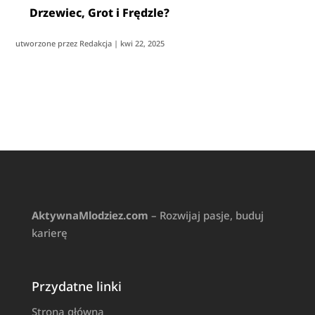
Drzewiec, Grot i Frędzle?
utworzone przez
Redakcja
|
kwi 22, 2025
AktywnaMlodziez.com
– Rozwijaj pasje, buduj
karierę
Przydatne linki
Strona główna