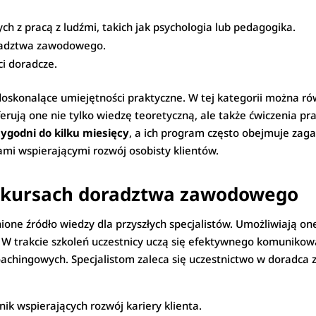
h z pracą z ludźmi, takich jak psychologia lub pedagogika.
oradztwa zawodowego.
ci doradcze.
doskonalące umiejętności praktyczne. W tej kategorii można r
ferują one nie tylko wiedzę teoretyczną, ale także ćwiczenia pr
ygodni do kilku miesięcy
, a ich program często obejmuje zaga
ami wspierającymi rozwój osobisty klientów.
w kursach doradztwa zawodowego
ne źródło wiedzy dla przyszłych specjalistów. Umożliwiają one
 W trakcie szkoleń uczestnicy uczą się efektywnego komunikowa
oachingowych. Specjalistom zaleca się uczestnictwo w doradca
ik wspierających rozwój kariery klienta.