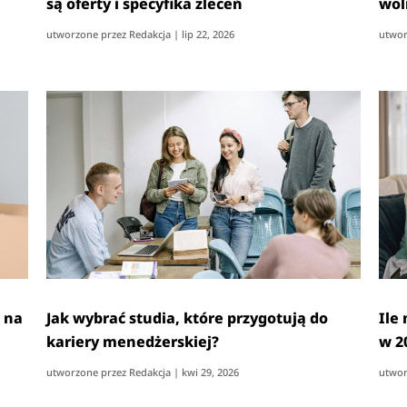
są oferty i specyfika zleceń
wol
utworzone przez
Redakcja
|
lip 22, 2026
utwor
c na
Jak wybrać studia, które przygotują do
Ile
kariery menedżerskiej?
w 2
utworzone przez
Redakcja
|
kwi 29, 2026
utwor