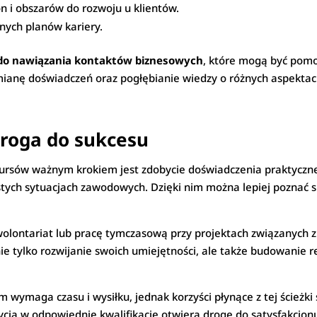
n i obszarów do rozwoju u klientów.
nych planów kariery.
a do nawiązania kontaktów biznesowych
, które mogą być pomo
ymianę doświadczeń oraz pogłębianie wiedzy o różnych aspekt
droga do sukcesu
kursów ważnym krokiem jest zdobycie doświadczenia praktyczne
stych sytuacjach zawodowych. Dzięki nim można lepiej poznać
olontariat lub pracę tymczasową przy projektach związanych 
nie tylko rozwijanie swoich umiejętności, ale także budowanie 
ymaga czasu i wysiłku, jednak korzyści płynące z tej ścieżk
estycja w odpowiednie kwalifikacje otwiera drogę do satysfakcjon