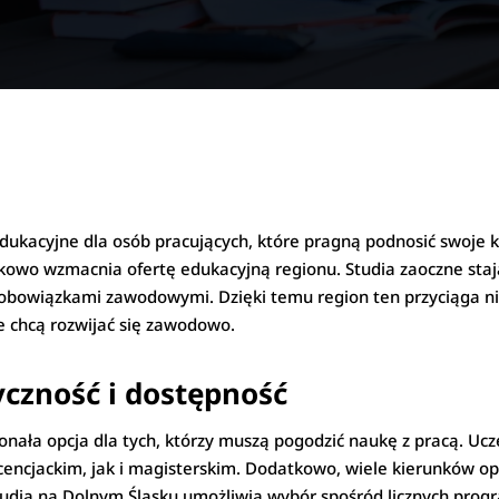
edukacyjne dla osób pracujących, które pragną podnosić swoje 
kowo wzmacnia ofertę edukacyjną regionu. Studia zaoczne stają
z obowiązkami zawodowymi. Dzięki temu region ten przyciąga ni
re chcą rozwijać się zawodowo.
yczność i dostępność
nała opcja dla tych, którzy muszą pogodzić naukę z pracą. Ucz
encjackim, jak i magisterskim. Dodatkowo, wiele kierunków op
 studia na Dolnym Śląsku umożliwia wybór spośród licznych pro