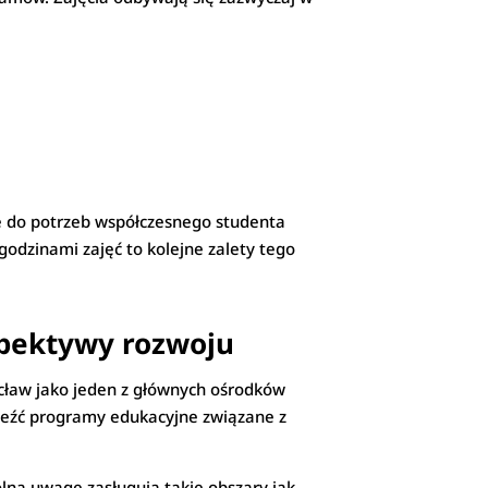
ne do potrzeb współczesnego studenta
odzinami zajęć to kolejne zalety tego
spektywy rozwoju
ocław jako jeden z głównych ośrodków
aleźć programy edukacyjne związane z
ólną uwagę zasługują takie obszary jak