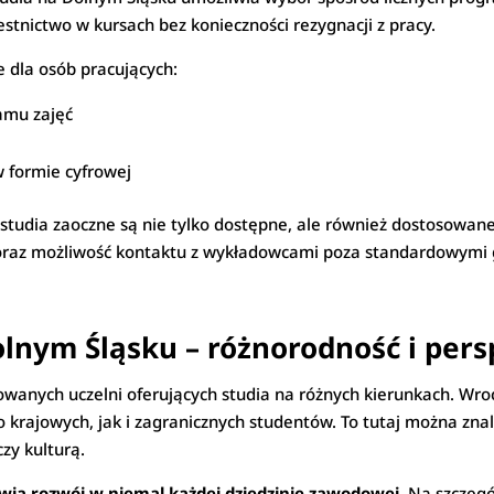
tnictwo w kursach bez konieczności rezygnacji z pracy.
 dla osób pracujących:
amu zajęć
 formie cyfrowej
 studia zaoczne są nie tylko dostępne, ale również dostosowa
 oraz możliwość kontaktu z wykładowcami poza standardowymi g
olnym Śląsku – różnorodność i per
wanych uczelni oferujących studia na różnych kierunkach. Wr
 krajowych, jak i zagranicznych studentów. To tutaj można zn
zy kulturą.
ia rozwój w niemal każdej dziedzinie zawodowej
. Na szczeg