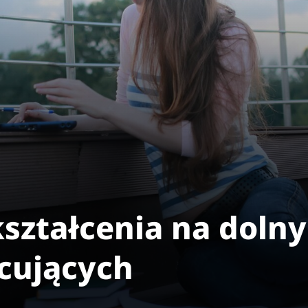
kształcenia na doln
acujących