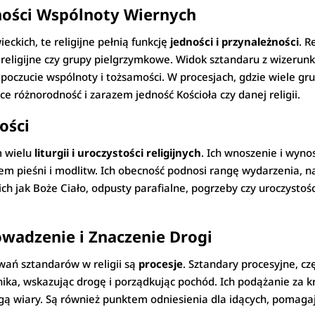
dności Wspólnoty Wiernych
ckich, te religijne pełnią funkcję
jedności i przynależności
. R
 religijne czy grupy pielgrzymkowe. Widok sztandaru z wizerunk
czucie wspólnoty i tożsamości. W procesjach, gdzie wiele grup
e różnorodność i zarazem jedność Kościoła czy danej religii.
ości
m wielu
liturgii i uroczystości religijnych
. Ich wnoszenie i wyno
em pieśni i modlitw. Ich obecność podnosi rangę wydarzenia, na
ich jak Boże Ciało, odpusty parafialne, pogrzeby czy uroczyst
owadzenie i Znaczenie Drogi
wań sztandarów w religii są
procesje
. Sztandary procesyjne, cz
dnika, wskazując drogę i porządkując pochód. Ich podążanie za
gą wiary. Są również punktem odniesienia dla idących, pomaga