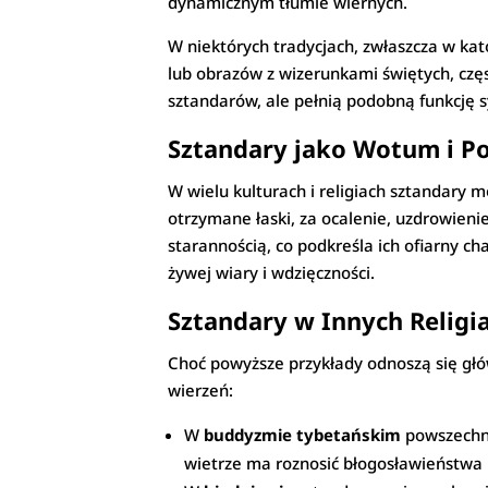
dynamicznym tłumie wiernych.
W niektórych tradycjach, zwłaszcza w ka
lub obrazów z wizerunkami świętych, częs
sztandarów, ale pełnią podobną funkcję 
Sztandary jako Wotum i P
W wielu kulturach i religiach sztandary
otrzymane łaski, za ocalenie, uzdrowienie
starannością, co podkreśla ich ofiarny c
żywej wiary i wdzięczności.
Sztandary w Innych Religia
Choć powyższe przykłady odnoszą się głów
wierzeń:
W
buddyzmie tybetańskim
powszechne
wietrze ma roznosić błogosławieństwa 