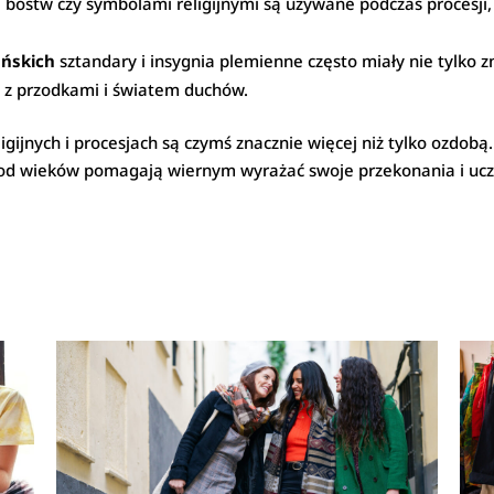
bóstw czy symbolami religijnymi są używane podczas procesji, 
ańskich
sztandary i insygnia plemienne często miały nie tylko z
i z przodkami i światem duchów.
gijnych i procesjach są czymś znacznie więcej niż tylko ozdob
óre od wieków pomagają wiernym wyrażać swoje przekonania i uc