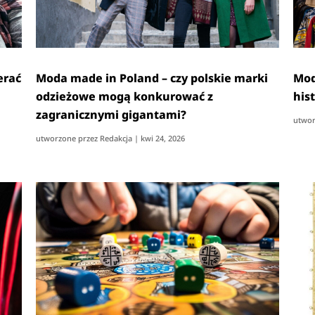
erać
Moda made in Poland – czy polskie marki
Mod
odzieżowe mogą konkurować z
his
zagranicznymi gigantami?
utwor
utworzone przez
Redakcja
|
kwi 24, 2026