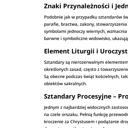
Znaki Przynależności i Je
Podobnie jak w przypadku sztandarów świe
parafie, bractwa, zakony, stowarzyszenia
symbolami jednoczy wiernych, wzmacnia po
barwne i symboliczne widowisko, ukazując
Element Liturgii i Uroczyst
Sztandary są nierozerwalnym elemente
określonych zasad, często z towarzyszeni
Są obecne podczas świąt kościelnych, tak
obiektów sakralnych.
Sztandary Procesyjne – Pr
Jednym z najbardziej widocznych zastoso
na czele orszaku. Pełnią funkcję przewo
kroczenie za Chrystusem i podążanie dro