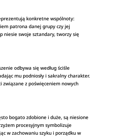
eprezentują konkretne wspólnoty:
iem patrona danej grupy czy jej
 niesie swoje sztandary, tworzy się
szenie odbywa się według ściśle
dając mu podniosły i sakralny charakter.
ości związane z poświęceniem nowych
ęsto bogato zdobione i duże, są niesione
 krzyżem procesyjnym symbolizuje
jąc w zachowaniu szyku i porządku w