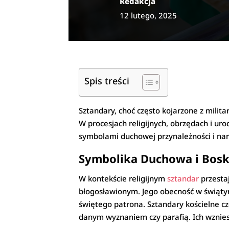
Redakcja
12 lutego, 2025
Spis treści
Sztandary, choć często kojarzone z mili
W procesjach religijnych, obrzędach i uro
symbolami duchowej przynależności i nar
Symbolika Duchowa i Bos
W kontekście religijnym
sztandar
przesta
błogosławionym. Jego obecność w świątyni
świętego patrona. Sztandary kościelne cz
danym wyznaniem czy parafią. Ich wzniesi