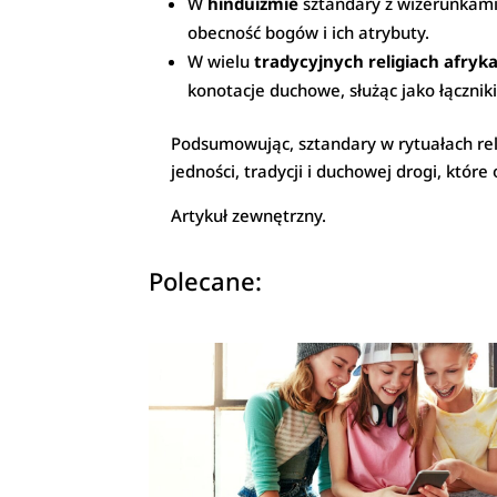
W
hinduizmie
sztandary z wizerunkami 
obecność bogów i ich atrybuty.
W wielu
tradycyjnych religiach afryk
konotacje duchowe, służąc jako łącznik
Podsumowując, sztandary w rytuałach reli
jedności, tradycji i duchowej drogi, kt
Artykuł zewnętrzny.
Polecane: