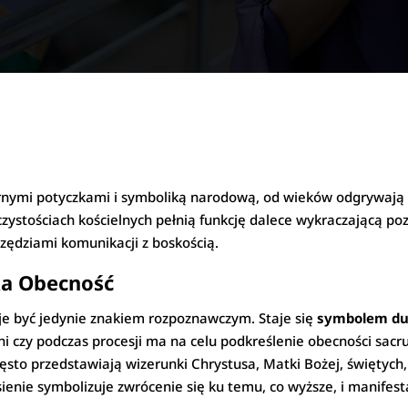
tarnymi potyczkami i symboliką narodową, od wieków odgrywają 
czystościach kościelnych pełnią funkcję dalece wykraczającą poz
zędziami komunikacji z boskością.
ka Obecność
je być jedynie znakiem rozpoznawczym. Staje się
symbolem d
 czy podczas procesji ma na celu podkreślenie obecności sacru
ęsto przedstawiają wizerunki Chrystusa, Matki Bożej, świętych,
enie symbolizuje zwrócenie się ku temu, co wyższe, i manifesta