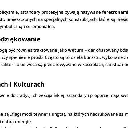
tolicyzmie, sztandary procesyjne bywają nazywane
feretronam
to umieszczonych na specjalnych konstrukcjach, które są niesio
symboliczną i ceremonialną.
odziękowanie
 mogą być również traktowane jako
wotum
– dar ofiarowany bós
 czy spełnienie próśb. Często są to dzieła kunsztu, wykonane z 
harakter. Takie wota są przechowywane w kościołach, sanktuari
ch i Kulturach
nie do tradycji chrześcijańskiej, sztandary i proporce mają s
 są „flagi modlitewne” (lungta), na których nadrukowane są m
i dobrą energię.